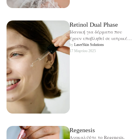
Retinol Dual Phase
Ιδανική για δέρματα που
έχουν υποβληθεί σε ιατρικές
θεραπείες προσώπου.
by 
LaserSkin Solutions
17 Μαρτίου 2025
Regenesis
Ανακαλύψτε το Regenesis,