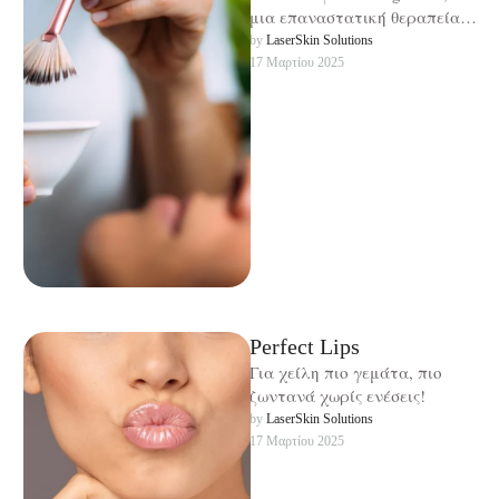
μια επαναστατική θεραπεία
απολέπισης νέας γενιάς που
by 
LaserSkin Solutions
συνδυάζει τη δύναμη του
17 Μαρτίου 2025
μαντελικού, λακτικού και
γλυκολικού …
Perfect Lips
Για χείλη πιο γεμάτα, πιο
ζωντανά χωρίς ενέσεις!
by 
LaserSkin Solutions
17 Μαρτίου 2025