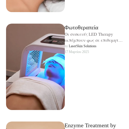
Φωτοθεραπεία
Οι συσκευές LED Therapy
εκπέμπουν φως σε επιθυμητά
και επιλεγμένα μήκη κύματος
by 
LaserSkin Solutions
ανάλογα με το πιο πρόβλημα
17 Μαρτίου 2025
της …
Enzyme Treatment by