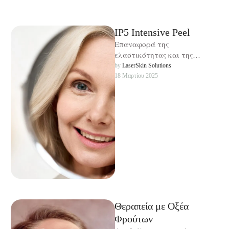
IP5 Intensive Peel
Επαναφορά της
ελαστικότητας και της
φωτεινότητας του δέρματος!
by 
LaserSkin Solutions
18 Μαρτίου 2025
Θεραπεία με Οξέα
Φρούτων