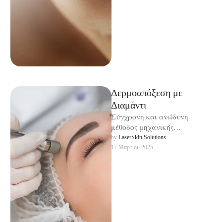
Δερμοαπόξεση με
Διαμάντι
Σύγχρονη και ανώδυνη
μέθοδος μηχανικής
απολέπισης.
by 
LaserSkin Solutions
17 Μαρτίου 2025