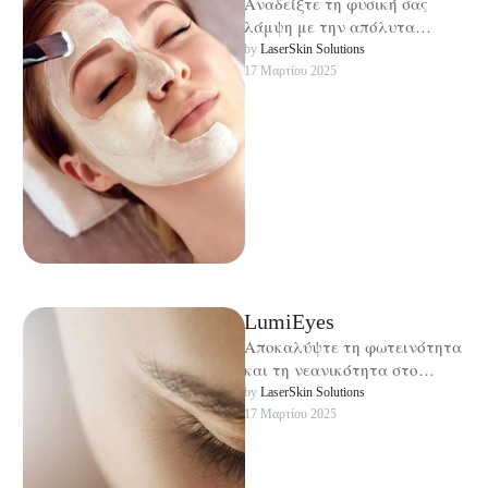
Αναδείξτε τη φυσική σας
λάμψη με την απόλυτα
αναζωογονητική θεραπεία με
by 
LaserSkin Solutions
οξέα φρούτων!
17 Μαρτίου 2025
LumiEyes
Αποκαλύψτε τη φωτεινότητα
και τη νεανικότητα στο
βλέμμα σας με τη LumiEyes!
by 
LaserSkin Solutions
17 Μαρτίου 2025