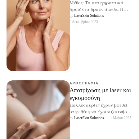
Μύθος: Τα αντιγηραντικά
προϊόντα δρουν άμεσα. Η
πραγματικότητα είναι ότι η
by 
LaserSkin Solutions
βελτίωση του δέρματος
9 Δεκεμβρίου 2025
απαιτεί χρόνο, συνέπεια και
…
ΑΡΘΟΓΡΑΦΊΑ
Αποτρίχωση με laser και
εγκυμοσύνη
Πολλές κυρίες έχουν βρεθεί
στην θέση να έχουν ξεκινήσει
αποτρίχωση με laser και στο
by 
LaserSkin Solutions
1 Μαΐου 2025
ενδιάμεσο να μείνουν έγκυες
…