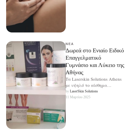
ΝΈΑ
Δωρεά στο Ενιαίο Ειδικό
Επαγγελματικό
Γυμνάσιο και Λύκειο της
Αθήνας
Τα Laserskin Solutions Athens
με υψηλό το αίσθημα
κοινωνικής ευθύνης
by 
LaserSkin Solutions
προχώρησαν σε δωρεά
11 Μαρτίου 2025
καλλυντικών προϊόντων και
αναλωσίμων ειδών …