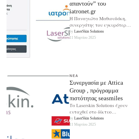
απαντούν” του
iatronet.gr
Η Παναγιώτα Μαθιουδάκη,
συνεργάτης του εγκυρότερου
portal υγείας στην Ελλάδα
by 
LaserSkin Solutions
“iatronet.gr”. Απαντά στις
11 Μαρτίου 2025
ερωτήσεις – απορίες των
αναγνωστών, …
ΝΈΑ
Συνεργασία με Attica
Group , πρόγραμμα
πιστότητας seasmiles
Τα Laserskin Solutions έχουν
ενταχθεί στο δίκτυο
συνεργατών της Attica Group
by 
LaserSkin Solutions
(Blue Star Ferries , Superfast
11 Μαρτίου 2025
Ferries , …