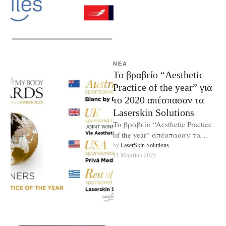
ΝΈΑ
Το βραβείο “Aesthetic
Practice of the year” για
το 2020 απέσπασαν τα
Laserskin Solutions
Το βραβείο “Aesthetic Practice
of the year” απέσπασαν τα
Laserskin Solutions , στα
by 
LaserSkin Solutions
σημαντικότερα διεθνή
11 Μαρτίου 2025
βραβεία για τους …