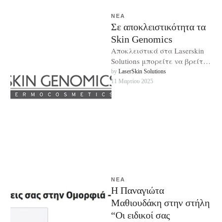
ΝΈΑ
Σε αποκλειστικότητα τα
Skin Genomics
Αποκλειστικά στα Laserskin
Solutions μπορείτε να βρείτε
την “After Laser Treatment”
by 
LaserSkin Solutions
των Skin Genomics. Μία
11 Μαρτίου 2025
κρέμα ειδικά σχεδιασμένη …
ΝΈΑ
Η Παναγιώτα
Μαθιουδάκη στην στήλη
“Οι ειδικοί σας