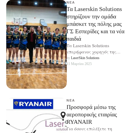
ΝΈΑ
Τα Laserskin Solutions
στηρίζουν την ομάδα
μπάσκετ της πόλης μας
ΓΣ Εσπερίδες και τα νέα
παιδιά
Τα Laserskin Solutions
υπερήφανος χορηγός της
γυναικείας ομάδας μπάσκετ
by 
LaserSkin Solutions
της πόλης μας ΓΣ Εσπερίδες
11 Μαρτίου 2025
Καλλιθέας. Ένα από τα …
ΝΈΑ
Προσφορά μέσω της
αεροπορικής εταιρίας
RYANAIR
Για όσους επιλέξετε τη