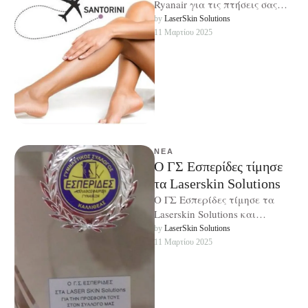
Ryanair για τις πτήσεις σας
Αθήνα – Σαντορίνη και
by 
LaserSkin Solutions
Σαντορίνη – Αθήνα, από
11 Μαρτίου 2025
1ηνΑπριλίου …
ΝΈΑ
Ο ΓΣ Εσπερίδες τίμησε
τα Laserskin Solutions
Ο ΓΣ Εσπερίδες τίμησε τα
Laserskin Solutions και
απένειμε βραβείο στην
by 
LaserSkin Solutions
ιδιοκτήτρια κα Παναγιώτα
11 Μαρτίου 2025
Μαθιουδάκη για την
προσφορά …