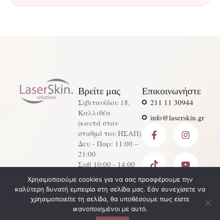
Βρείτε μας
Επικοινωνήστε
Σιβιτανίδου 18,
211 11 30944
Καλλιθέα
info@laserskin.gr
(κοντά στον
σταθμό του ΗΣΑΠ)
Δευ - Παρ: 11:00 –
21:00
Σαβ 10:00 - 14:00
Χρησιμοποιούμε cookies για να σας προσφέρουμε την
-
Laserskin Solutions
Design -
Digital
© 2026 - All
καλύτερη δυνατή εμπειρία στη σελίδα μας. Εάν συνεχίσετε να
Προσφορές
Developmen
Avenu
Rights
χρησιμοποιείτε τη σελίδα, θα υποθέσουμε πως είστε
Πολιτική Απορρήτου
t, SEO
e
Reserved
ικανοποιημένοι με αυτό.