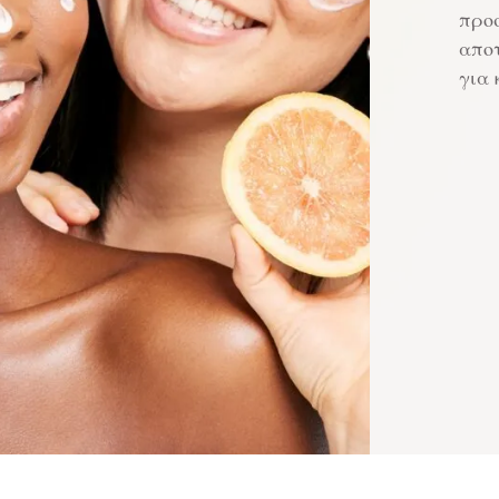
προ
αποτ
για 