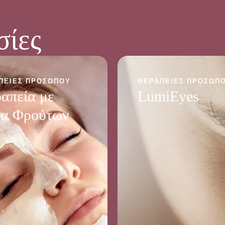
σίες
ΠΕΊΕΣ ΠΡΟΣΏΠΟΥ
ΘΕΡΑΠΕΊΕΣ ΠΡΟΣΏΠ
απεία με
LumiEyes
α Φρούτων