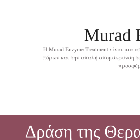
Murad E
Η Murad Enzyme Treatment είναι μια
πόρων και την απαλή απομάκρυνση το
προσφέρ
Δράση της Θερα