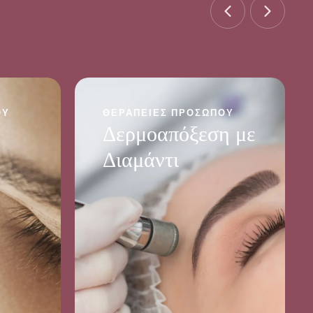
ΟΥ
ΘΕΡΑΠΕΊΕΣ ΠΡΟΣΏΠΟΥ
Δερμοαπόξεση με
Διαμάντι