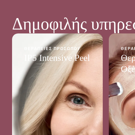
Δημοφιλής υπηρε
ΘΕΡΑΠΕΊΕΣ ΠΡΟΣΏΠΟΥ
ΘΕΡΑ
IP5 Intensive Peel
Θερ
Οξέ