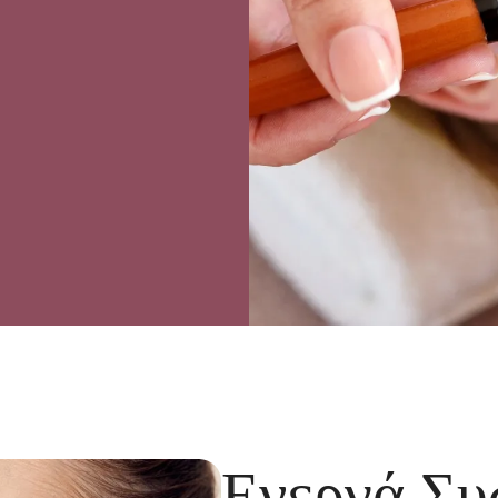
Ενεργά Συ