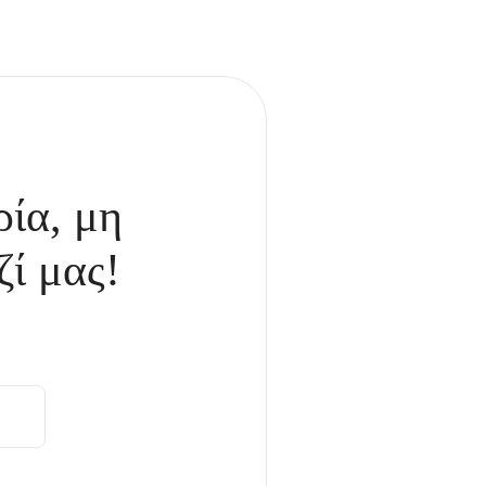
ρία, μη
ζί μας!