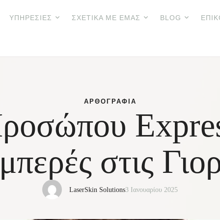
ΥΠΗΡΕΣΊΕΣ
ΣΧΕΤΙΚΆ ΜΕ ΕΜΆΣ
BLOG
ΕΠΙΚ
ΑΡΘΟΓΡΑΦΊΑ
ροσώπου Expres
μπερές στις Γιορ
LaserSkin Solutions
3 Ιανουαρίου 2025