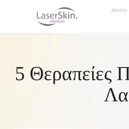
ΑΡΧΙΚΉ
5 Θεραπείες Π
Λα