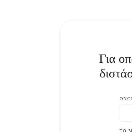
Για οπ
διστάσ
ΟΝΟ
ΤΟ 