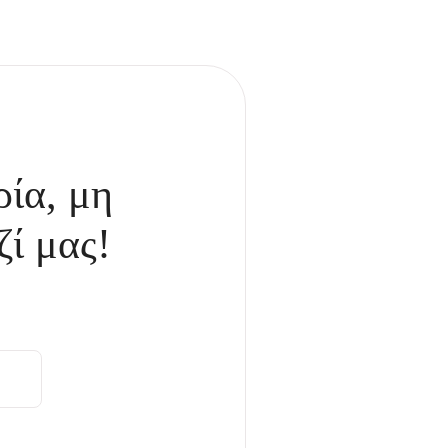
ρία, μη
ζί μας!