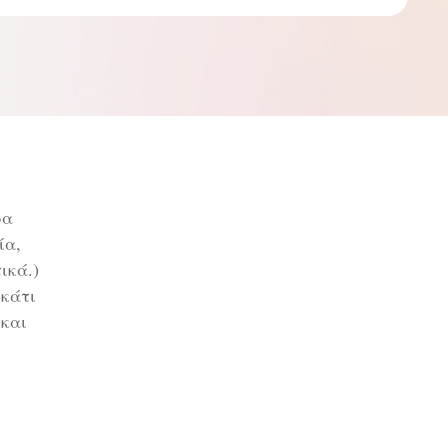
ρα
ία,
ικά.)
 κάτι
 και