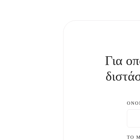
Για οπ
διστάσ
ΟΝΟ
ΤΟ 