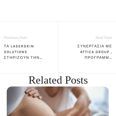
Previous Post
Next Post
ΤΑ LASERSKIN
ΣΥΝΕΡΓΑΣΊΑ ΜΕ
SOLUTIONS
ATTICA GROUP ,
ΣΤΗΡΊΖΟΥΝ ΤΗΝ
ΠΡΌΓΡΑΜΜΑ
ΟΜΆΔΑ ΜΠΆΣΚΕΤ
ΠΙΣΤΌΤΗΤΑΣ
ΤΗΣ ΠΌΛΗΣ ΜΑΣ
SEASMILES
ΓΣ ΕΣΠΕΡΊΔΕΣ ΚΑΙ
Related Posts
ΤΑ ΝΈΑ ΠΑΙΔΙΆ