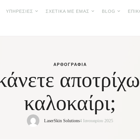
ΥΠΗΡΕΣΊΕΣ
ΣΧΕΤΙΚΆ ΜΕ ΕΜΆΣ
BLOG
ΕΠΙΚ
ΑΡΘΟΓΡΑΦΊΑ
κάνετε αποτρίχωσ
καλοκαίρι;
LaserSkin Solutions
4 Ιανουαρίου 2025