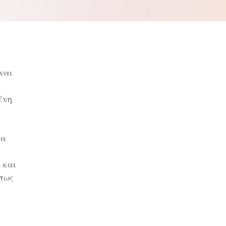
ναι
ένη
τα
 και
όπως