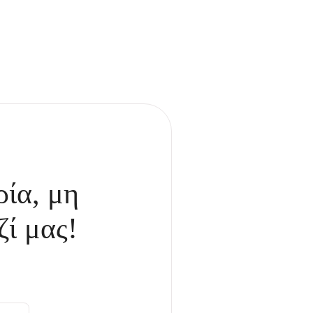
ρία, μη
ζί μας!