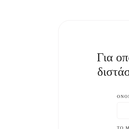
Για οπ
διστάσ
ΟΝΟ
ΤΟ 