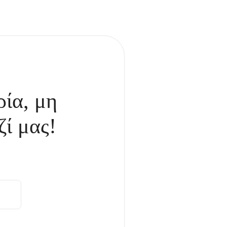
ρία, μη
ζί μας!