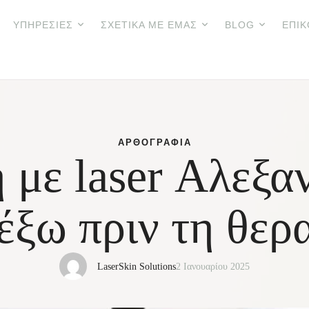
ΥΠΗΡΕΣΊΕΣ
ΣΧΕΤΙΚΆ ΜΕ ΕΜΆΣ
BLOG
ΕΠΙΚ
ΑΡΘΟΓΡΑΦΊΑ
με laser Αλεξαν
έξω πριν τη θερα
LaserSkin Solutions
2 Ιανουαρίου 2025