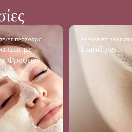
σίες
ΠΕΊΕΣ ΠΡΟΣΏΠΟΥ
ΘΕΡΑΠΕΊΕΣ ΠΡΟΣΏΠ
απεία με
LumiEyes
α Φρούτων