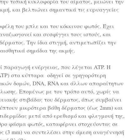
 την τοπική κυκλοφορία του αίματος, μειώνει την
κμή, και βελτιώνει σημαντικά τις ευρυαγγείες
φέλη του μπλε και του κόκκινου φωτός. Έχει
αναζωογονεί και συσφίγγει τους ιστούς, και
δέρματος. Την ίδια στιγμή, αντιμετωπίζει την
αισθητικά σημάδια της ακμής.
 παραγωγή ενέργειας, που λέγεται ATP. Η
(ATP) στα κύτταρα οδηγεί σε γρηγορότερη
ακών δομών, DNA, RNA και άλλων απαραίτητων
ύλωσης. Επομένως με τον τρόπο αυτό, χωρίς να
ειακής στιβάδας του δέρματος, όπως συμβαίνει
λύπτουν μικρότερα βάθη δέρματος (έως 2mm) και
ιδερμίδας μετά από ερεθισμό και φλεγμονή της,
θρο φάσμα φωτός, καταφέρνει στοχεύοντας σε
ς (3 mm) να συντελέσει στην άμεση αναγέννησή