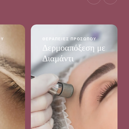
ΟΥ
ΘΕΡΑΠΕΊΕΣ ΠΡΟΣΏΠΟΥ
Δερμοαπόξεση με
Διαμάντι