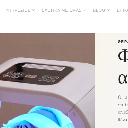
ΥΠΗΡΕΣΊΕΣ
ΣΧΕΤΙΚΆ ΜΕ ΕΜΆΣ
BLOG
ΕΠΙΚ
ΘΕΡ
Φ
α
Οι σ
επιθ
ανάλ
θέλ