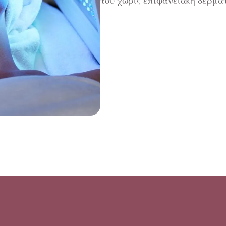
του χωρίς επιφανειακή δερματ