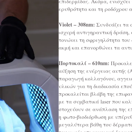
επιδερμίδας. Ακόμα, ενισχύει
ερυθρότητα και τη ροδόχρου α
Violet – 308nm:
Συνδυάζει τα ο
ισχυρή αντιγηραντική δράση, 
τονώνει τη σφριγηλότητα του 
ακμή και επανορθώνει τα αντι
Πορτοκαλί – 610nm:
Προκαλεί
αύξηση της ενέργειας αυτής 
παραγωγή κολλαγόνου, αγγει
υλικών για τη διαδικασία επο
προκαλείται βλάβη της επιφαν
με τα συμβατικά laser που κα
στοχεύουν σε ανάπλαση της επ
η φωτο-βιοδιόρθωση με υπέρυ
μεγαλύτερα βάθη του δέρματο