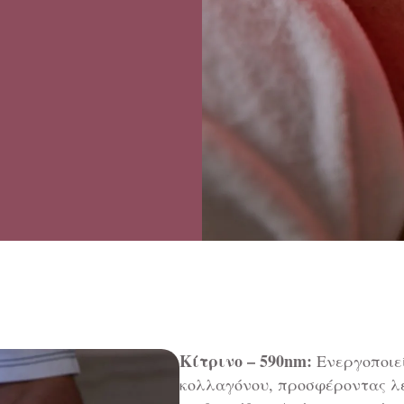
Κίτρινο – 590nm:
Ενεργοποιεί
κολλαγόνου, προσφέροντας λε