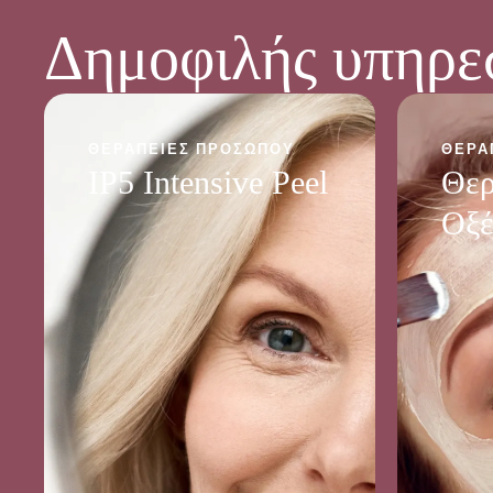
Δημοφιλής υπηρε
ΘΕΡΑΠΕΊΕΣ ΠΡΟΣΏΠΟΥ
ΘΕΡΑ
IP5 Intensive Peel
Θερ
Οξέ