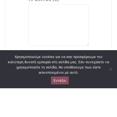
Χρησιμοποιούμε cookies για να σας προσφέρουμε την
καλύτερη δυνατή εμπειρία στη σελίδα μας. Εάν συνεχίσετε να
Επαγγελματισμό
Εξαιρετική
Σοβαρότητα,
χρησιμοποιείτε τη σελίδα, θα υποθέσουμε πως είστε
ς - ευγένεια -
δουλειά και
επαγγελματισμός
ικανοποιημένοι με αυτό.
συνέπεια, όλα
απίστευτη
, ενημερωμένοι
άψογα. Το
εξυπηρέτηση! Με
και με εξοπλισμό
Εντάξει
phytopeeling
διάθεση και
τελευταίας
ξεπέρασε τις
χαμόγελο να με
τεχνολογίας σε
προσδοκίες μου
εξυπηρετησουν
ένα περιβάλλον
ως θεραπεία
σε ότι
φιλικό και
προσώπου.
χρειάστηκα. Με
κυρίως
Επίσης πολύ
πολλές υπηρεσίες
πεντακάθαρο!!!