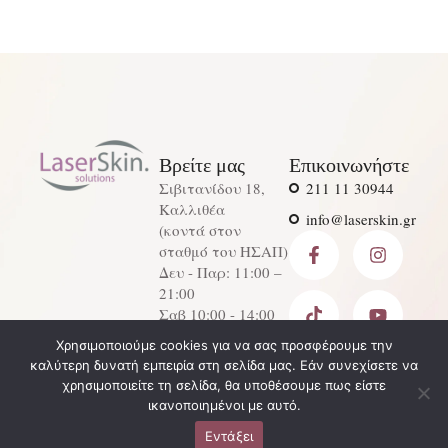
Βρείτε μας
Επικοινωνήστε
Σιβιτανίδου 18,
211 11 30944
Καλλιθέα
info@laserskin.gr
(κοντά στον
σταθμό του ΗΣΑΠ)
Δευ - Παρ: 11:00 –
21:00
Σαβ 10:00 - 14:00
Χρησιμοποιούμε cookies για να σας προσφέρουμε την
-
Laserskin Solutions
Design -
Digital
© 2026 - All
καλύτερη δυνατή εμπειρία στη σελίδα μας. Εάν συνεχίσετε να
Προσφορές
Developmen
Avenu
Rights
χρησιμοποιείτε τη σελίδα, θα υποθέσουμε πως είστε
Πολιτική Απορρήτου
t, SEO
e
Reserved
ικανοποιημένοι με αυτό.
Εντάξει